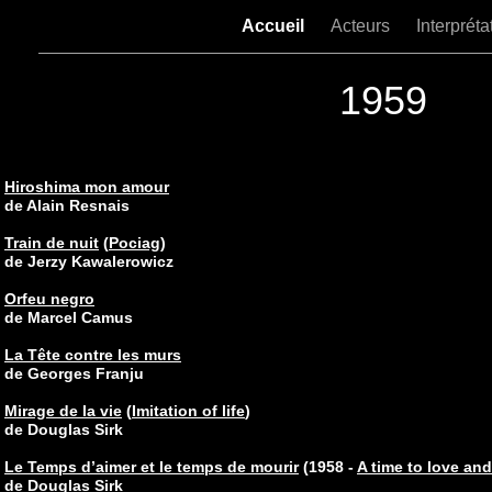
Accueil
Acteurs
Interpréta
1959
Hiroshima mon amour
de Alain Resnais
Train de nuit
(
Pociag
)
de Jerzy Kawalerowicz
Orfeu negro
de Marcel Camus
La Tête contre les murs
de Georges Franju
Mirage de la vie
(
Imitation of life
)
de Douglas Sirk
Le Temps d’aimer et le temps de mourir
(1958 -
A time to love and
de Douglas Sirk