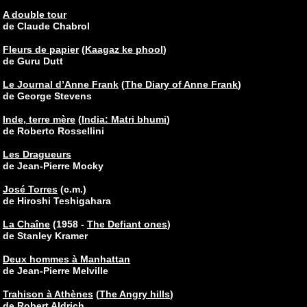
A double tour
de Claude Chabrol
Fleurs de papier
(
Kaagaz ke phool
)
de Guru Dutt
Le Journal d’Anne Frank
(
The Diary of Anne Frank
)
de George Stevens
Inde, terre mère
(
India: Matri bhumi
)
de Roberto Rossellini
Les Dragueurs
de Jean-Pierre Mocky
José Torres
(c.m.)
de Hiroshi Teshigahara
La Chaîne
(1958 -
The Defiant ones
)
de Stanley Kramer
Deux hommes à Manhattan
de Jean-Pierre Melville
Trahison à Athènes
(
The Angry hills
)
de Robert Aldrich