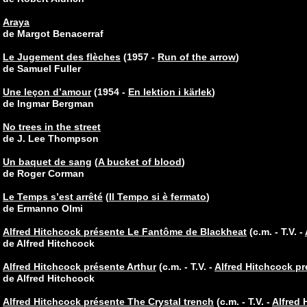
Araya
de Margot Benacerraf
Le Jugement des flèches
(1957 -
Run of the arrow
)
de Samuel Fuller
Une leçon d’amour
(1954 -
En lektion i kärlek
)
de Ingmar Bergman
No trees in the street
de J. Lee Thompson
Un baquet de sang
(
A bucket of blood
)
de Roger Corman
Le Temps s’est arrêté
(
Il Tempo si è fermato
)
de Ermanno Olmi
Alfred Hitchcock présente Le Fantôme de Blackheat
(c.m. - T.V. -
de Alfred Hitchcock
Alfred Hitchcock présente Arthur
(c.m. - T.V. -
Alfred Hitchcock pr
de Alfred Hitchcock
Alfred Hitchcock présente The Crystal trench
(c.m. - T.V. -
Alfred 