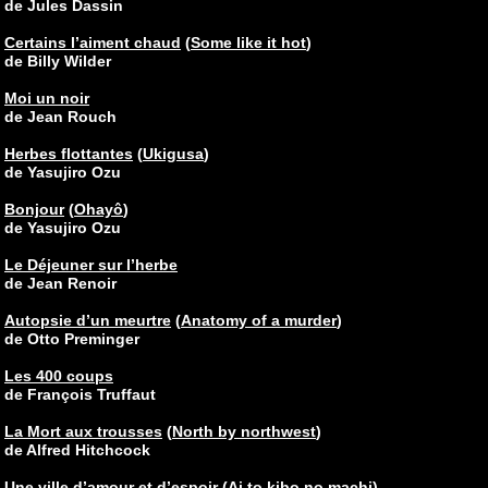
de Jules Dassin
Certains l’aiment chaud
(
Some like it hot
)
de Billy Wilder
Moi un noir
de Jean Rouch
Herbes flottantes
(
Ukigusa
)
de Yasujiro Ozu
Bonjour
(
Ohayô
)
de Yasujiro Ozu
Le Déjeuner sur l’herbe
de Jean Renoir
Autopsie d’un meurtre
(
Anatomy of a murder
)
de Otto Preminger
Les 400 coups
de François Truffaut
La Mort aux trousses
(
North by northwest
)
de Alfred Hitchcock
Une ville d’amour et d’espoir
(
Ai to kibo no machi
)