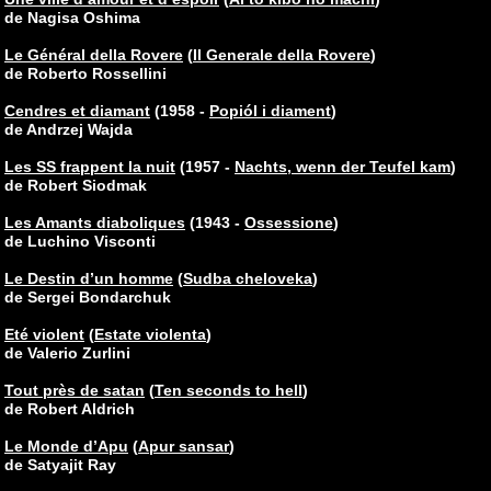
de Nagisa Oshima
Le Général della Rovere
(
Il Generale della Rovere
)
de Roberto Rossellini
Cendres et diamant
(1958 -
Popiól i diament
)
de Andrzej Wajda
Les SS frappent la nuit
(1957 -
Nachts, wenn der Teufel kam
)
de Robert Siodmak
Les Amants diaboliques
(1943 -
Ossessione
)
de Luchino Visconti
Le Destin d’un homme
(
Sudba cheloveka
)
de Sergei Bondarchuk
Eté violent
(
Estate violenta
)
de Valerio Zurlini
Tout près de satan
(
Ten seconds to hell
)
de Robert Aldrich
Le Monde d’Apu
(
Apur sansar
)
de Satyajit Ray