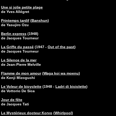
Une si jolie petite plage
de Yves Allégret
Printemps tardif
(
Banshun
)
de Yasujiro Ozu
Berlin express
(1948)
de Jacques Tourneur
La Griffe du passé
(1947 -
Out of the past
)
de Jacques Tourneur
Le Silence de la mer
de Jean-Pierre Melville
Flamme de mon amour
(
Waga koi wa moenu
)
de Kenji Mizoguchi
Le Voleur de bicyclette
(1948 -
Ladri di biciclette
)
de Vottorio De Sica
Jour de fête
de Jacques Tati
Le Mystérieux docteur Korvo
(
Whirlpool
)