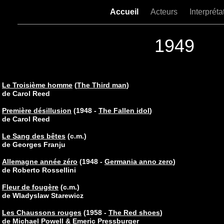
Accueil
Acteurs
Interpréta
1949
Le Troisième homme
(
The Third man
)
de Carol Reed
Première désillusion
(1948 -
The Fallen idol
)
de Carol Reed
Le Sang des bêtes
(c.m.)
de Georges Franju
Allemagne année zéro
(1948 -
Germania anno zero
)
de Roberto Rossellini
Fleur de fougère
(c.m.)
de Wladyslaw Starewicz
Les Chaussons rouges
(1958 -
The Red shoes
)
de Michael Powell & Emeric Pressburger