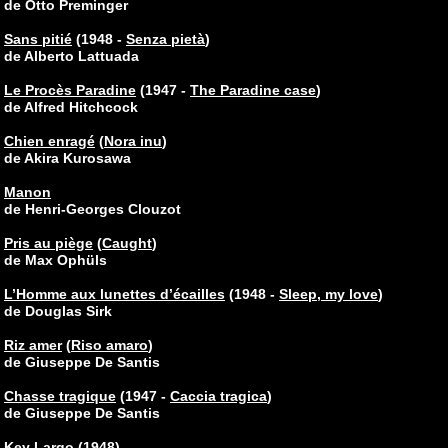
de Otto Preminger
Sans pitié
(1948 -
Senza pietà
)
de Alberto Lattuada
Le Procès Paradine
(1947 -
The Paradine case
)
de Alfred Hitchcock
Chien enragé
(
Nora inu
)
de Akira Kurosawa
Manon
de Henri-Georges Clouzot
Pris au piège
(
Caught
)
de Max Ophüls
L’Homme aux lunettes d’écailles
(1948 -
Sleep, my love
)
de Douglas Sirk
Riz amer
(
Riso amaro
)
de Giuseppe De Santis
Chasse tragique
(1947 -
Caccia tragica
)
de Giuseppe De Santis
Key Largo
(1948)