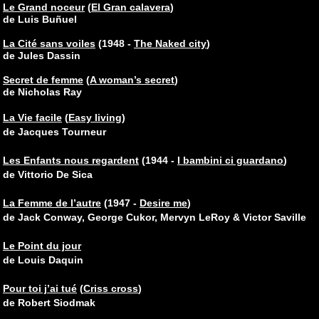
Le Grand noceur
(
El Gran calavera
)
de Luis Buñuel
La Cité sans voiles
(1948 -
The Naked city
)
de Jules Dassin
Secret de femme
(
A woman’s secret
)
de Nicholas Ray
La Vie facile
(
Easy living
)
de Jacques Tourneur
Les Enfants nous regardent
(1944 -
I bambini ci guardano
)
de Vittorio De Sica
La Femme de l’autre
(1947 -
Desire me
)
de Jack Conway, George Cukor, Mervyn LeRoy & Victor Saville
Le Point du jour
de Louis Daquin
Pour toi j’ai tué
(
Criss cross
)
de Robert Siodmak