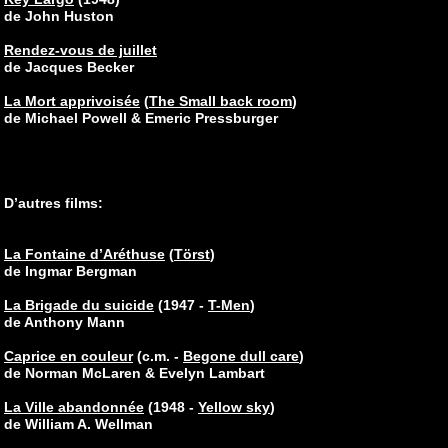
de John Huston
Rendez-vous de juillet
de Jacques Becker
La Mort apprivoisée
(
The Small back room
)
de Michael Powell & Emeric Pressburger
D’autres films:
La Fontaine d’Aréthuse
(
Törst
)
de Ingmar Bergman
La Brigade du suicide
(1947 -
T-Men
)
de Anthony Mann
Caprice en couleur
(c.m. -
Begone dull care
)
de Norman McLaren & Evelyn Lambart
La Ville abandonnée
(1948 -
Yellow sky
)
de William A. Wellman